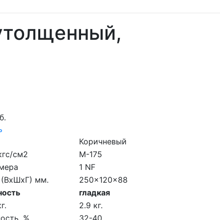
 утолщенный,
б.
ь
Коричневый
кгс/см2
M-175
мера
1 NF
 (ВхШхГ) мм.
250x120x88
ность
гладкая
г.
2.9 кг.
ость, %
32-40