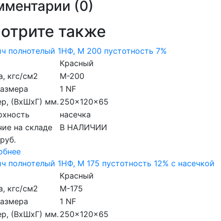
мментарии (
0
)
отрите также
ч полнотелый 1НФ, М 200 пустотность 7%
Красный
, кгс/см2
M-200
размера
1 NF
р, (ВхШхГ) мм.
250x120x65
рхность
насечка
ие на складе
В НАЛИЧИИ
 руб.
обнее
ч полнотелый 1НФ, М 175 пустотность 12% с насечкой
Красный
, кгс/см2
M-175
размера
1 NF
р, (ВхШхГ) мм.
250x120x65