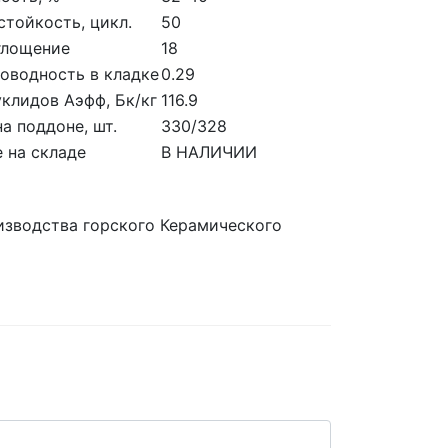
тойкость, цикл.
50
глощение
18
оводность в кладке
0.29
клидов Аэфф, Бк/кг
116.9
на поддоне, шт.
330/328
 на складе
В НАЛИЧИИ
изводства горского Керамического