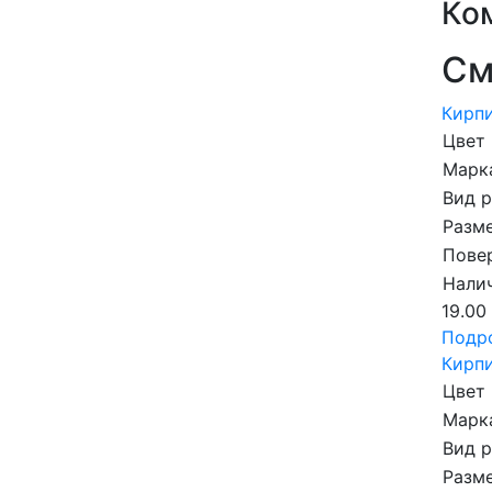
Ко
См
Кирпи
Цвет
Марка
Вид 
Разме
Пове
Налич
19.00
Подр
Кирпи
Цвет
Марка
Вид 
Разме