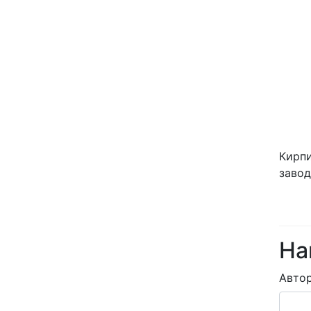
Кирпи
завод
На
Авто