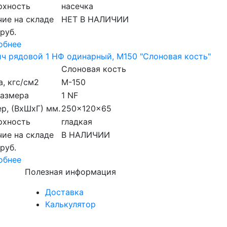
рхность
насечка
ие на складе
НЕТ В НАЛИЧИИ
 руб.
обнее
ч рядовой 1 НФ одинарный, М150 "Слоновая кость"
Слоновая кость
, кгс/см2
M-150
размера
1 NF
р, (ВхШхГ) мм.
250x120x65
рхность
гладкая
ие на складе
В НАЛИЧИИ
 руб.
обнее
Полезная информация
Доставка
Калькулятор