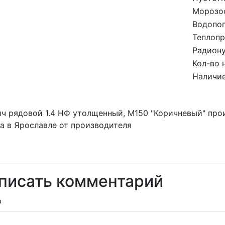
Морозос
Водопо
Теплопр
Радиону
Кол-во 
Наличие
ч рядовой 1.4 НФ утолщенный, М150 "Коричневый" про
а в Ярославле от производителя
писать комментарий
р