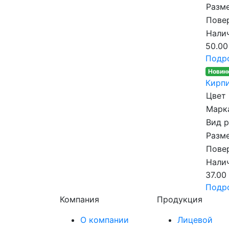
Разме
Пове
Налич
50.00
Подр
Новин
Кирпи
Цвет
Марка
Вид 
Разме
Пове
Налич
37.00
Подр
Компания
Продукция
О компании
Лицевой