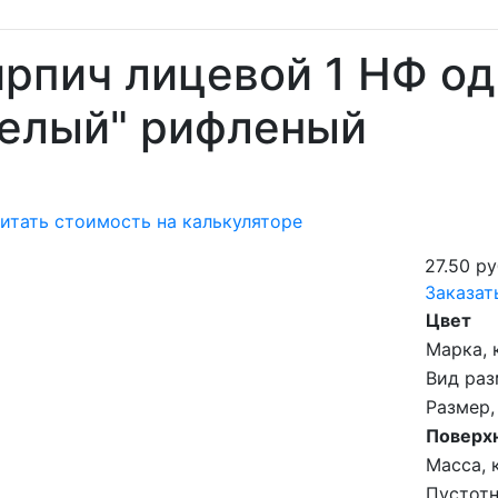
рпич лицевой 1 НФ о
Белый" рифленый
итать стоимость на калькуляторе
27.50 ру
Заказат
Цвет
Марка, 
Вид раз
Размер,
Поверх
Масса, к
Пустотн