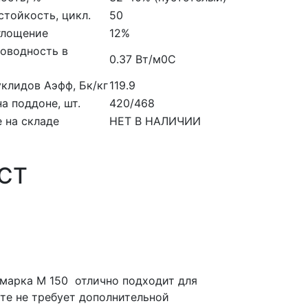
тойкость, цикл.
50
глощение
12%
оводность в
0.37 Вт/м0С
клидов Аэфф, Бк/кг
119.9
на поддоне, шт.
420/468
 на складе
НЕТ В НАЛИЧИИ
ОСТ
марка М 150 отлично подходит для
те не требует дополнительной