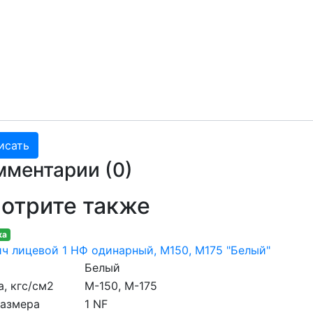
мментарии (
0
)
отрите также
ка
ч лицевой 1 НФ одинарный, M150, М175 "Белый"
Белый
, кгс/см2
M-150, М-175
размера
1 NF