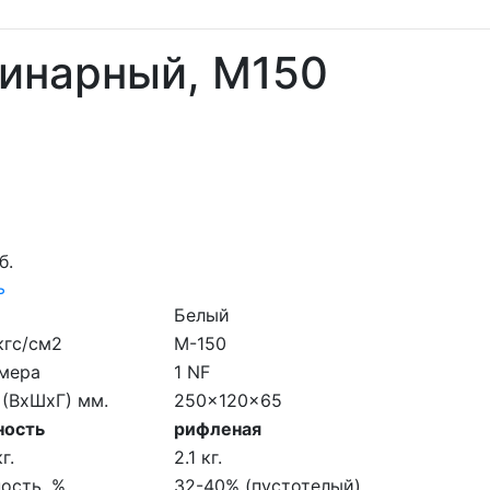
динарный, M150
б.
ь
Белый
кгс/см2
M-150
мера
1 NF
 (ВхШхГ) мм.
250x120x65
ность
рифленая
г.
2.1 кг.
ость, %
32-40% (пустотелый)