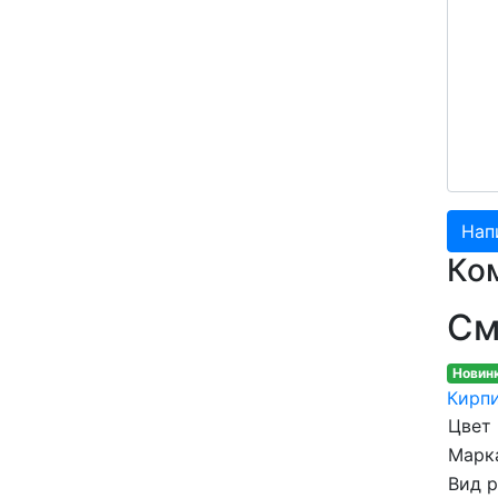
Ко
См
Новин
Кирпи
Цвет
Марка
Вид 