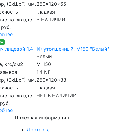
р, (ВхШхГ) мм.
250x120x65
рхность
гладкая
ие на складе
В НАЛИЧИИ
 руб.
обнее
ка
ч лицевой 1.4 НФ утолщенный, M150 "Белый"
Белый
, кгс/см2
M-150
размера
1.4 NF
р, (ВхШхГ) мм.
250x120x88
рхность
гладкая
ие на складе
НЕТ В НАЛИЧИИ
 руб.
обнее
Полезная информация
Доставка