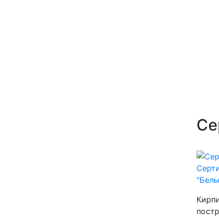
Се
Серти
"Белы
Кирпи
постр