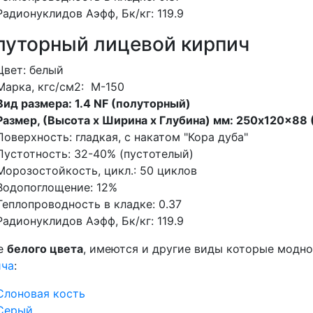
Радионуклидов Аэфф, Бк/кг:
119.9
луторный лицевой кирпич
Цвет: белый
Марка, кгс/см2: M-150
Вид размера: 1.4 NF (полуторный)
Размер, (Высота х Ширина х Глубина) мм: 250x120x88
Поверхность: гладкая, с накатом "Кора дуба"
Пустотность: 32-40% (пустотелый)
Морозостойкость, цикл.: 50 циклов
Водопоглощение: 12%
Теплопроводность в кладке: 0.37
Радионуклидов Аэфф, Бк/кг: 119.9
е
белого цвета
, имеются и другие виды которые модно
ича
:
Слоновая кость
Серый