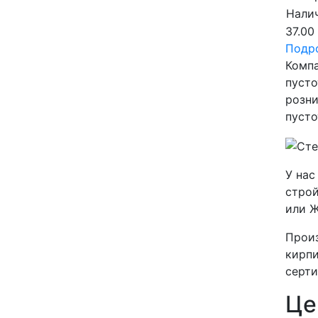
Налич
37.00
Подр
Компа
пусто
розн
пусто
У нас
строй
или 
Произ
кирпи
серт
Це