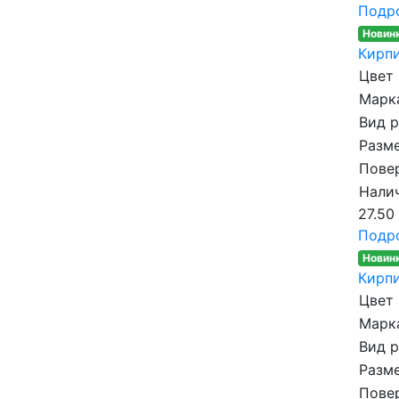
Подр
Новин
Кирпи
Цвет
Марка
Вид 
Разме
Пове
Налич
27.50
Подр
Новин
Кирпи
Цвет
Марка
Вид 
Разме
Пове