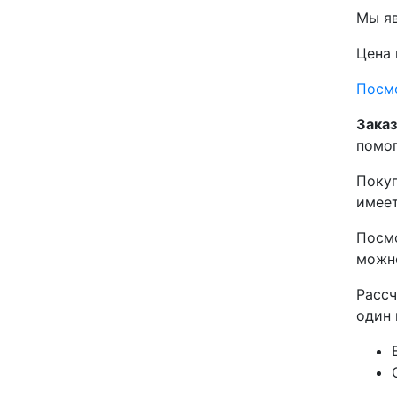
Мы яв
Цена 
Посм
Заказ
помог
Покуп
имеет
Посмо
можн
Рассч
один 