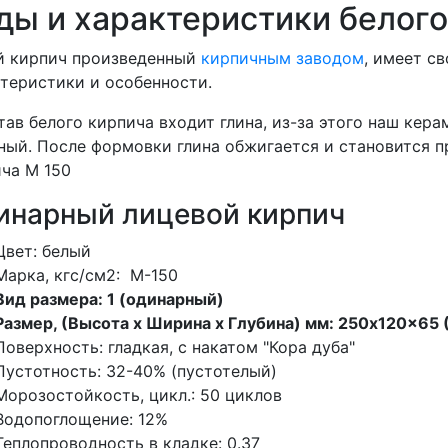
ды и характеристики белого
й кирпич произведенный
кирпичным заводом
, имеет с
теристики и особенности.
тав белого кирпича входит глина, из-за этого наш ке
ный. После формовки глина обжигается и становится п
ча М 150
инарный лицевой кирпич
Цвет: белый
Марка, кгс/см2: M-150
Вид размера: 1 (одинарный)
Размер, (Высота х Ширина х Глубина) мм: 250x120x65
Поверхность: гладкая, с накатом "Кора дуба"
Пустотность:
32-40% (пустотелый)
Морозостойкость, цикл.: 50 циклов
Водопоглощение: 12%
Теплопроводность в кладке: 0.37