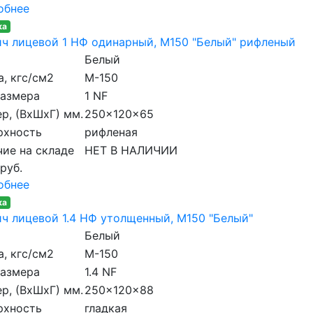
обнее
ка
ч лицевой 1 НФ одинарный, M150 "Белый" рифленый
Белый
, кгс/см2
M-150
размера
1 NF
р, (ВхШхГ) мм.
250x120x65
рхность
рифленая
ие на складе
НЕТ В НАЛИЧИИ
 руб.
обнее
ка
ч лицевой 1.4 НФ утолщенный, M150 "Белый"
Белый
, кгс/см2
M-150
размера
1.4 NF
р, (ВхШхГ) мм.
250x120x88
рхность
гладкая