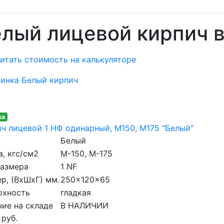
лый лицевой кирпич 
итать стоимость на калькуляторе
ка
ч лицевой 1 НФ одинарный, M150, М175 "Белый"
Белый
, кгс/см2
M-150, М-175
размера
1 NF
р, (ВхШхГ) мм.
250x120x65
рхность
гладкая
ие на складе
В НАЛИЧИИ
 руб.