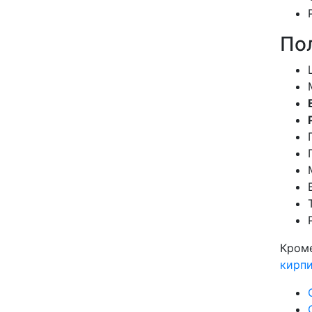
По
Кром
кирп