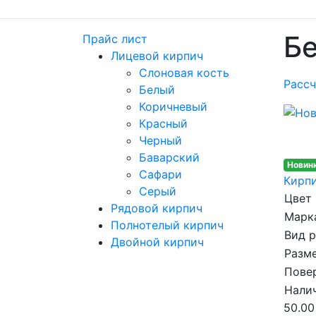
Бе
Прайс лист
Лицевой кирпич
Слоновая кость
Рассч
Белый
Коричневый
Красный
Черный
Баварский
Новин
Сафари
Кирпи
Серый
Цвет
Рядовой кирпич
Марка
Полнотелый кирпич
Вид 
Двойной кирпич
Разме
Пове
Налич
50.00