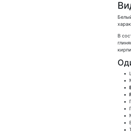
Ви
Белы
харак
В сос
глиня
кирпи
Од